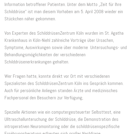
Information betroffener Patienten. Unter dem Motto „Zeit für Ihre
Schilddrüse“ ist man diesem Vorhaben am 5. April 2008 wieder ein
Stückchen näher gekommen.
Von Experten des SchilddrüsenZentrum Köln wurden im St. Agatha
Krankenhaus in Köln-Niehl zahlreiche Vorträge über Ursachen,
Symptome, Auswirkungen sowie über moderne Untersuchungs- und
Behandlungsmöglichkeiten der verschiedenen
Schilddrüsenerkrankungen gehalten.
Wer Fragen hatte, konnte direkt vor Ort mit verschiedenen
Spezialisten des SchilddrüsenZentrum Köln ins Gespräch kommen.
Auch für persönliche Anliegen standen Ärzte und medizinisches
Fachpersonal den Besuchern zur Verfügung,
Spezielle Aktionen wie ein computergesteuerter Selbsttest, eine
Ulltraschallunteruchung der Schilddrüse, die Demonstration des
introperativen Neuromonitoring oder die schilddrüsenspezifische
Ernährungsberatung erfreuten sich großer Nachfrage.